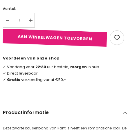
Aantal:
Aantal
Aantal
verlagen
verhogen
voor
voor
Zwart
Zwart
AAN WINKELWAGEN TOEVOEGEN
Kanten
Kanten
Kousenband
Kousenband
Voordelen van onze shop
✓ Vandaag voor
22:30
uur besteld,
morgen
in huis.
✓ Direct leverbaar.
✓
Gratis
verzending vanaf €50,-.
Productinformatie
​Deze zwarte kousenband van kant is heeft een romantische look. De