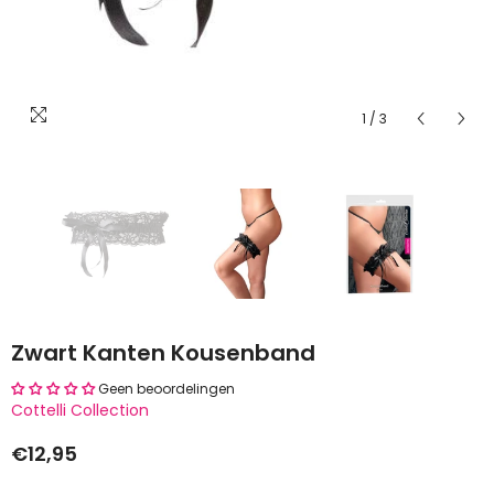
1
/
3
ending
Zwart Kanten Kousenband
Geen beoordelingen
Cottelli Collection
€12,95