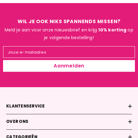
WIL JE OOK NIKS SPANNENDS MISSEN?
Meld je aan voor onze nieuwsbrief en krijg
10% korting
op
je volgende bestelling!
Jouw e-mailadres
Aanmelden
KLANTENSERVICE
OVER ONS
CATEGORIEËN