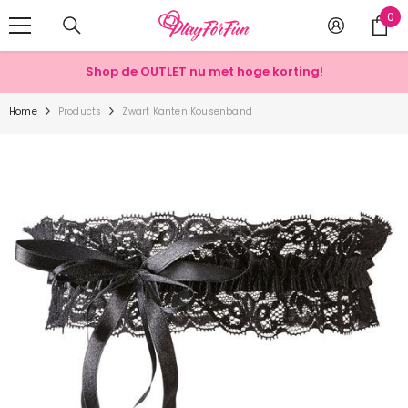
METEEN NAAR DE BESCHRIJVING
0
0
art
Shop de OUTLET nu met hoge korting!
Home
Products
Zwart Kanten Kousenband