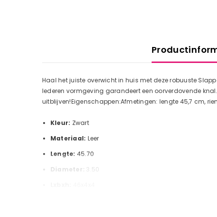
Productinfor
Haal het juiste overwicht in huis met deze robuuste Slap
lederen vormgeving garandeert een oorverdovende knal. En
uitblijven!Eigenschappen:Afmetingen: lengte 45,7 cm, riem
Kleur:
Zwart
Materiaal:
Leer
Lengte:
45.70
Diameter:
3.50
Lxbxh:
46x4x4