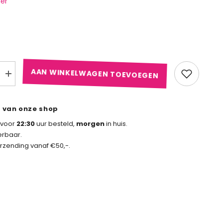
her
AAN WINKELWAGEN TOEVOEGEN
Aantal
verhogen
voor
Looped
Leather
 van onze shop
Slapper
 voor
22:30
uur besteld,
morgen
in huis.
erbaar.
rzending vanaf €50,-.