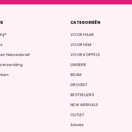
NS
CATEGORIEËN
Wij?
VOOR HAAR
es
VOOR HEM
en Nieuwsbrief
VOOR KOPPELS
 Verzending
LINGERIE
rken
BDSM
DROGIST
BESTSELLERS
NEW ARRIVALS
OUTLET
Advies