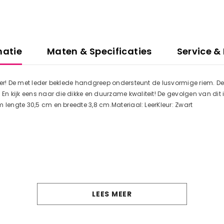
matie
Maten & Specificaties
Service &
per! De met leder beklede handgreep ondersteunt de lusvormige riem. De 
 kijk eens naar die dikke en duurzame kwaliteit! De gevolgen van dit i
 lengte 30,5 cm en breedte 3,8 cm.Materiaal: LeerKleur: Zwart
LEES MEER