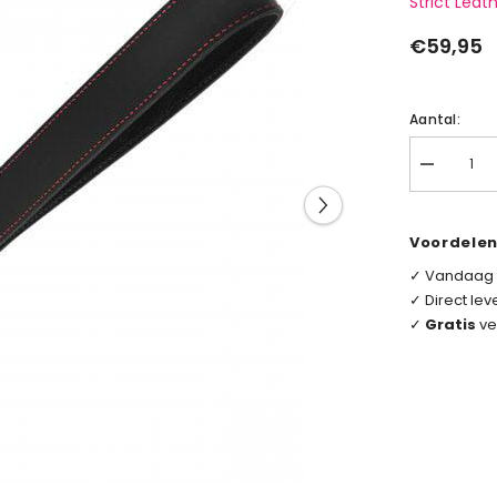
Strict Leat
€59,95
Aantal:
Aantal
verlagen
voor
Looped
Leather
Voordelen
Slapper
✓ Vandaag
✓ Direct lev
✓
Gratis
ve