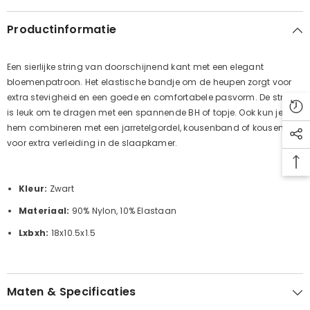
Productinformatie
Een sierlijke string van doorschijnend kant met een elegant
bloemenpatroon. Het elastische bandje om de heupen zorgt voor
extra stevigheid en een goede en comfortabele pasvorm. De string
is leuk om te dragen met een spannende BH of topje. Ook kun je
hem combineren met een jarretelgordel, kousenband of kousen
voor extra verleiding in de slaapkamer.
Kleur:
Zwart
Materiaal:
90% Nylon, 10% Elastaan
Lxbxh:
18x10.5x1.5
Maten & Specificaties