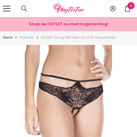
METEEN NAAR DE BESCHRIJVING
0
0
art
Shop de OUTLET nu met hoge korting!
Home
Products
Kanten String Met Open Kruis En Heupbandje