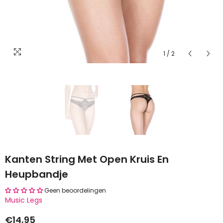
1
/
2
ending
Kanten String Met Open Kruis En
Heupbandje
Geen beoordelingen
Music Legs
€14,95