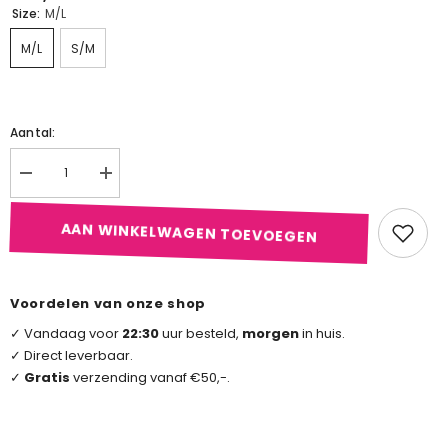
Size:
M/L
M/L
S/M
Aantal:
Aantal
Aantal
verlagen
verhogen
voor
voor
Kanten
Kanten
AAN WINKELWAGEN TOEVOEGEN
String
String
Met
Met
Open
Open
Kruis
Kruis
En
En
Voordelen van onze shop
Heupbandje
Heupbandje
✓ Vandaag voor
22:30
uur besteld,
morgen
in huis.
✓ Direct leverbaar.
✓
Gratis
verzending vanaf €50,-.