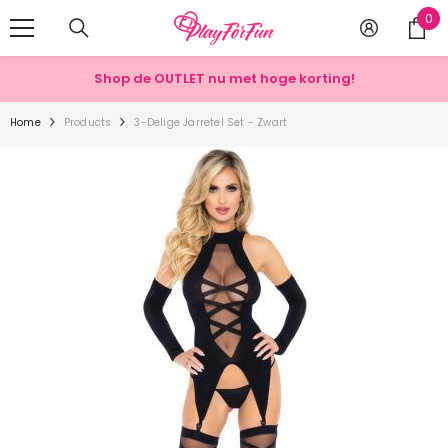
METEEN NAAR DE BESCHRIJVING
0
0
art
Shop de OUTLET nu met hoge korting!
Home
Products
3-Delige Jarretel Set - Zwart