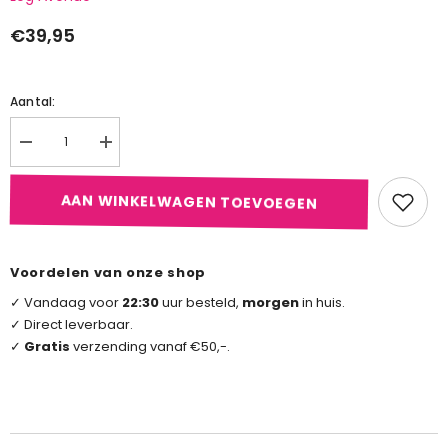
€39,95
Aantal:
Aantal
Aantal
verlagen
verhogen
voor
voor
3-
3-
AAN WINKELWAGEN TOEVOEGEN
delige
delige
Jarretel
Jarretel
Set
Set
-
-
Zwart
Zwart
Voordelen van onze shop
✓ Vandaag voor
22:30
uur besteld,
morgen
in huis.
✓ Direct leverbaar.
✓
Gratis
verzending vanaf €50,-.