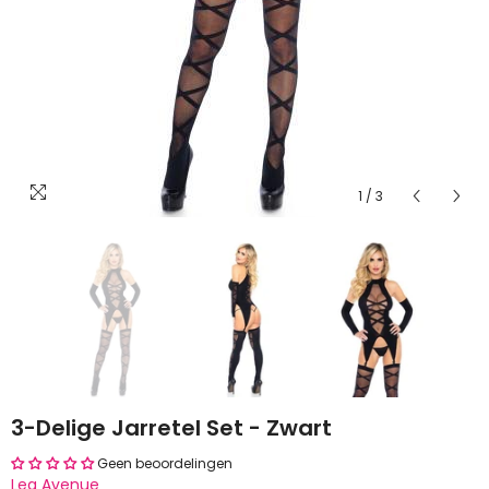
1
/
3
ending
3-Delige Jarretel Set - Zwart
Geen beoordelingen
Leg Avenue