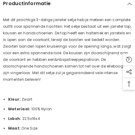
Productinformatie
Met dit prachtige 3-delige jarretel setje heb je meteen een complete
outfit voor spannende nachten. Het setje bestaat uit een jarretel top,
kousen en handschoenen. De top heeft een halternek en jarretels en
is open aan de voorkant, terwijl de borsten wel bedekt worden.
Zwarten banden lopen kruiselings voor de opening langs, wat zorgt
voor een extra spannende look. De kousen zijn doorschijnend aan
de voorkant en hebben een&nbspstreepjespatroon. De
doorschijnende handschoenen komen tot net over de elleboog en
zijn vingerloos. Met dit setje zul je gegarandeerd vele intense
momenten beleven!
Kleur:
Zwart
Materiaal:
100% Nylon
Lxbxh:
22.5x16x4
Maat:
One Size